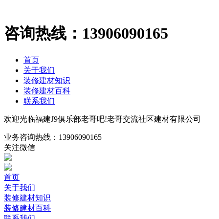
咨询热线：
13906090165
首页
关于我们
装修建材知识
装修建材百科
联系我们
欢迎光临福建J9俱乐部老哥吧!老哥交流社区建材有限公司
业务咨询热线：
13906090165
关注微信
首页
关于我们
装修建材知识
装修建材百科
联系我们