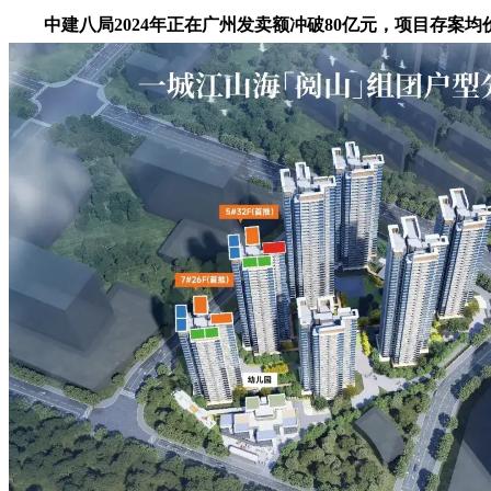
中建八局2024年正在广州发卖额冲破80亿元，项目存案均价