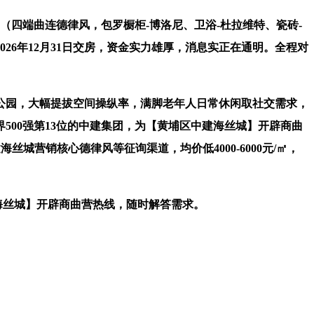
的（四端曲连德律风，包罗橱柜-博洛尼、卫浴-杜拉维特、瓷砖-
26年12月31日交房，资金实力雄厚，消息实正在通明。全程对
公园，大幅提拔空间操纵率，满脚老年人日常休闲取社交需求，
00强第13位的中建集团，为【黄埔区中建海丝城】开辟商曲
营销核心德律风等征询渠道，均价低4000-6000元/㎡，
建海丝城】开辟商曲营热线，随时解答需求。