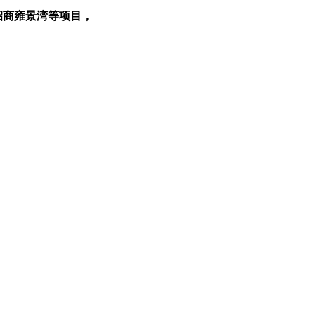
招商雍景湾等项目，