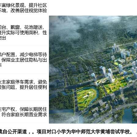
载自公开渠道，。项目对口小学为华中师范大学黄埔尝试学校。