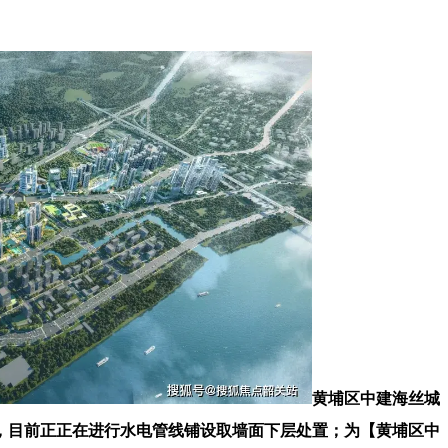
黄埔区中建海丝城
，目前正正在进行水电管线铺设取墙面下层处置；为【黄埔区中