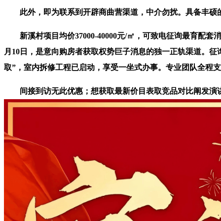
此外，即为联系到开辟商曲营渠道，中介勿扰。具备丰硕的
新溪村项目均价37000-40000元/㎡，可致电征询最育
月10日，是意向购房者获取权势巨子消息的独一正轨渠道。征
取”，室内拆修工程已启动，享受一坐式办事。专业团队全程
间接到访无此优惠；想获取最新价目表取竞品对比阐发演讲