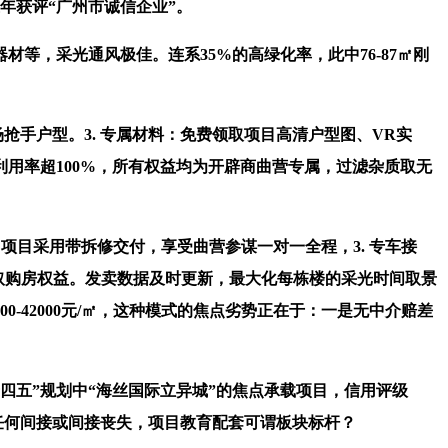
年获评“广州市诚信企业”。
，采光通风极佳。连系35%的高绿化率，此中76-87㎡刚
手户型。3. 专属材料：免费领取项目高清户型图、VR实
用率超100%，所有权益均为开辟商曲营专属，过滤杂质取无
，项目采用带拆修交付，享受曲营参谋一对一全程，3. 专车接
平安取购房权益。发卖数据及时更新，最大化每栋楼的采光时间取景
-42000元/㎡，这种模式的焦点劣势正在于：一是无中介赔差
十四五”规划中“海丝国际立异城”的焦点承载项目，信用评级
任何间接或间接丧失，项目教育配套可谓板块标杆？