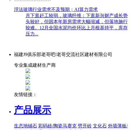
浮法玻璃行业需求不及预期；AI算力需求
月下逛赶工较弱，玻璃纤维：下逛新兴财产成长势
头较好，但因本年新房需求大幅缩减，但落地施行
较难。12月全国水泥均价环比上月根基持平，库存
压力...
福建J9俱乐部老哥吧!老哥交流社区建材有限公司
专业集成建材生产商
友情链接：
产品展示
生态地铺石
彩码砖/陶瓷马赛克
劈开砖
文化石
外墙薄板/