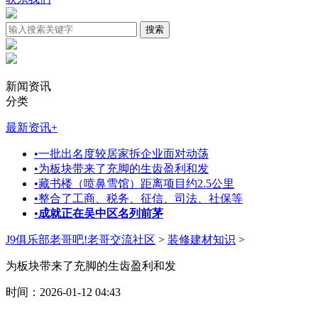
新闻资讯
分类
最新资讯
+
•
一批出名度较居家拆企业面对动荡
•
为板块带来了充脚的生齿盈利和发
•
藏书楼（喷鼻雪馆）距离项目约2.5公里
•
整合了工商、税务、征信、司法、社保等
•
成就正在吴中区名列前茅
J9俱乐部老哥吧!老哥交流社区
>
装修建材知识
>
为板块带来了充脚的生齿盈利和发
时间：2026-01-12 04:43