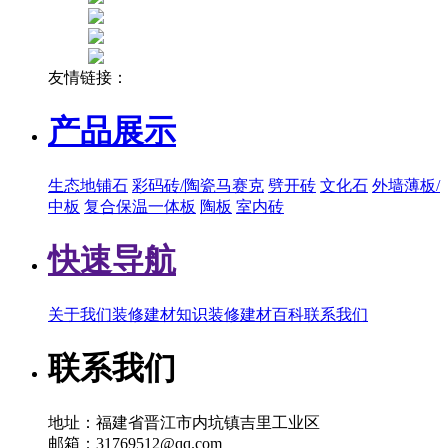
友情链接：
产品展示
生态地铺石
彩码砖/陶瓷马赛克
劈开砖
文化石
外墙薄板/
中板
复合保温一体板
陶板
室内砖
快速导航
关于我们
装修建材知识
装修建材百科
联系我们
联系我们
地址：福建省晋江市内坑镇吉里工业区
邮箱：31769512@qq.com