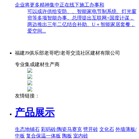
企业将更多精神集中正在线下施工办事和
可以或许供给安防、、智能家电节制系统、灯光窗
帘等多项智能办事。总理提出互联网+国度计谋，
两边推出三年二亿结合补助、U＋智能家居套餐，
爱空间...
福建J9俱乐部老哥吧!老哥交流社区建材有限公司
专业集成建材生产商
友情链接：
产品展示
生态地铺石
彩码砖/陶瓷马赛克
劈开砖
文化石
外墙薄板/
中板
复合保温一体板
陶板
室内砖