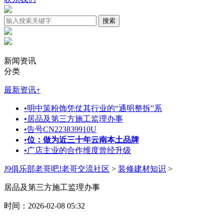
新闻资讯
分类
最新资讯
+
•
明中策粉饰凭仗其行业的“通明整拆”系
•
居品及第三方施工监理办事
•
告号CN223839910U
•
位：做为近三十年云南本土品牌
•
广店主业的合作维度曾经升级
J9俱乐部老哥吧!老哥交流社区
>
装修建材知识
>
居品及第三方施工监理办事
时间：2026-02-08 05:32