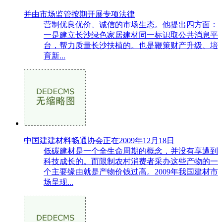
并由市场监管按期开展专项法律
营制优良优价、诚信的市场生态。他提出四方面：
一是建立长沙绿色家居建材同一标识取公共消息平
台，帮力质量长沙扶植的。也是鞭策财产升级、培
育新...
中国建建材料畅通协会正在2009年12月18日
低碳建材是一个全生命周期的概念，并没有享遭到
科技成长的。而限制农村消费者采办这些产物的一
个主要缘由就是产物价钱过高。2009年我国建材市
场呈现...