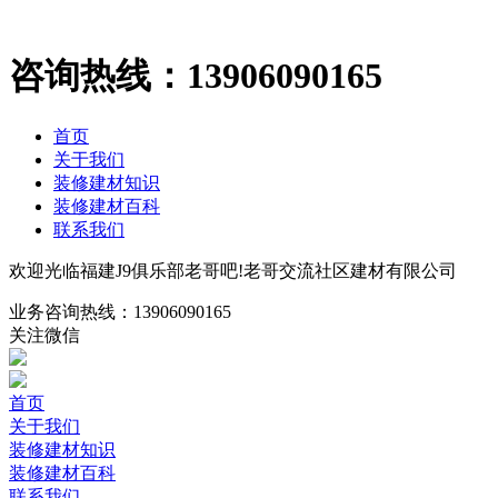
咨询热线：
13906090165
首页
关于我们
装修建材知识
装修建材百科
联系我们
欢迎光临福建J9俱乐部老哥吧!老哥交流社区建材有限公司
业务咨询热线：
13906090165
关注微信
首页
关于我们
装修建材知识
装修建材百科
联系我们