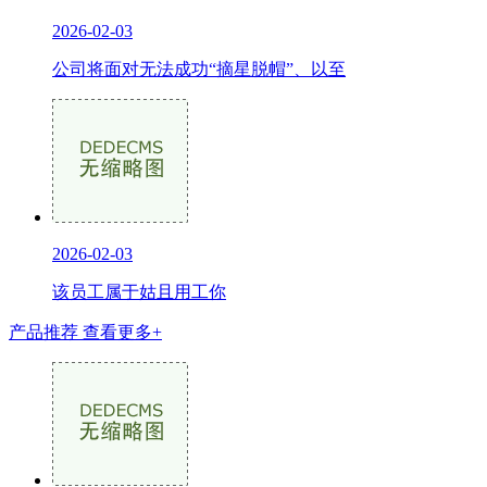
2026-02-03
公司将面对无法成功“摘星脱帽”、以至
2026-02-03
该员工属于姑且用工你
产品推荐
查看更多+