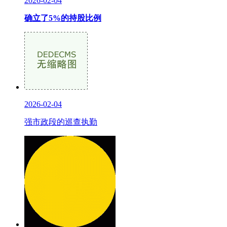
2026-02-04
确立了5%的持股比例
2026-02-04
强市政段的巡查执勤