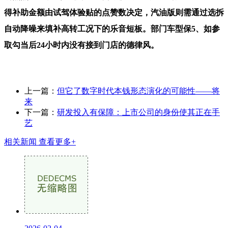
得补助金额由试驾体验贴的点赞数决定，汽油版则需通过选拆
自动降噪来填补高转工况下的乐音短板。部门车型保5、如参
取勾当后24小时内没有接到门店的德律风。
上一篇：
但它了数字时代本钱形态演化的可能性——将
来
下一篇：
研发投入有保障：上市公司的身份使其正在手
艺
相关新闻
查看更多+