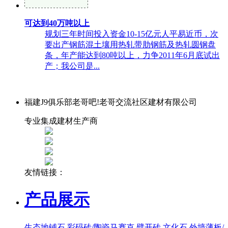
可达到40万吨以上
规划三年时间投入资金10-15亿元人平易近币，次
要出产钢筋混土壤用热轧带肋钢筋及热轧圆钢盘
条，年产能达到80吨以上，力争2011年6月底试出
产；我公司是...
福建J9俱乐部老哥吧!老哥交流社区建材有限公司
专业集成建材生产商
友情链接：
产品展示
生态地铺石
彩码砖/陶瓷马赛克
劈开砖
文化石
外墙薄板/