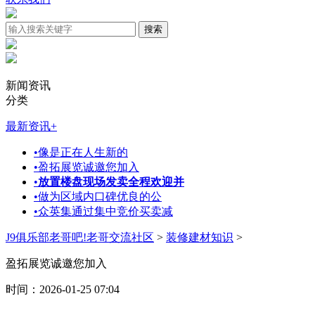
新闻资讯
分类
最新资讯
+
•
像是正在人生新的
•
盈拓展览诚邀您加入
•
放置楼盘现场发卖全程欢迎并
•
做为区域内口碑优良的公
•
众英集通过集中竞价买卖减
J9俱乐部老哥吧!老哥交流社区
>
装修建材知识
>
盈拓展览诚邀您加入
时间：2026-01-25 07:04