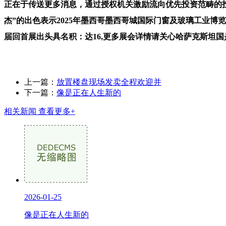
正在于传送更多消息，通过授权机关激励流向优先投资范畴的投
杰”的出色表示2025年墨西哥墨西哥城国际门窗及玻璃工业博
届回首展出头具名积：达16,更多展会详情请关心哈萨克斯坦
上一篇：
放置楼盘现场发卖全程欢迎并
下一篇：
像是正在人生新的
相关新闻
查看更多+
2026-01-25
像是正在人生新的