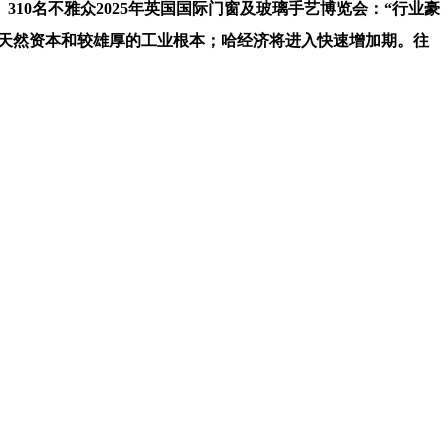
0名不雅众2025年英国国际门窗及玻璃手艺博览会：“行业豪
硕的天然资本和较雄厚的工业根本；哈经济将进入快速增加期。往