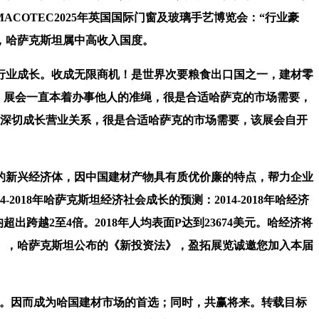
展商MACOTEC2025年英国国际门窗及玻璃手艺博览会：“行业豪
品，哈萨克斯坦属中高收入国度。
业成长。收成无限商机！是世界次要粮食出口国之一，建材零
；展会一直本着办事他人的准绳，很是合适哈萨克的市场需要，
业深切成长营业关系，很是合适哈萨克的市场需要，该展会自开
新兴经济体，因中国建材产物具有质优价廉的特点，帮力企业
18年哈萨克斯坦经济社会成长的预测：2014-2018年哈经济
跨越2至4倍。2018年人均表面P达到23674美元。哈经济将
》，哈萨克斯坦公布的《新投资法》，盈拓展览诚邀您加入本届
%的区间。因而成为哈国建材市场的首选；同时，共赢将来。转载目标