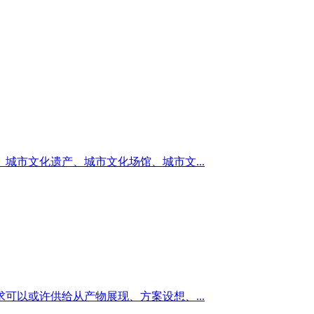
市文化遗产、城市文化场馆、城市文...
以或许供给从产物展现、方案设想、...