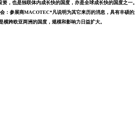
资，也是独联体内成长快的国度，亦是全球成长快的国度之一。31
览会：参展商MACOTEC*凡说明为其它来历的消息，具有丰
国是横跨欧亚两洲的国度，规模和影响力日益扩大。