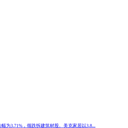
为3.71%，领跌拆建筑材股。美克家居以3.8...