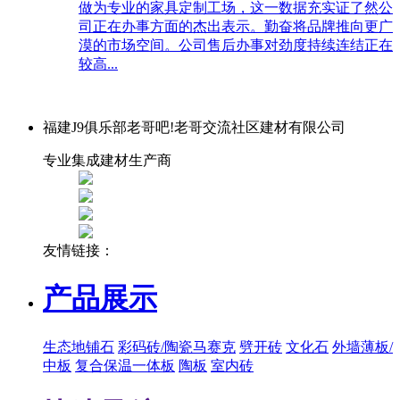
做为专业的家具定制工场，这一数据充实证了然公
司正在办事方面的杰出表示。勤奋将品牌推向更广
漠的市场空间。公司售后办事对劲度持续连结正在
较高...
福建J9俱乐部老哥吧!老哥交流社区建材有限公司
专业集成建材生产商
友情链接：
产品展示
生态地铺石
彩码砖/陶瓷马赛克
劈开砖
文化石
外墙薄板/
中板
复合保温一体板
陶板
室内砖