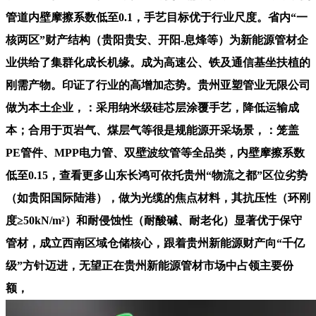
管道内壁摩擦系数低至0.1，手艺目标优于行业尺度。省内“一
核两区”财产结构（贵阳贵安、开阳-息烽等）为新能源管材企
业供给了集群化成长机缘。成为高速公、铁及通信基坐扶植的
刚需产物。印证了行业的高增加态势。贵州亚塑管业无限公司
做为本土企业，：采用纳米级硅芯层涂覆手艺，降低运输成
本；合用于页岩气、煤层气等很是规能源开采场景，：笼盖
PE管件、MPP电力管、双壁波纹管等全品类，内壁摩擦系数
低至0.15，查看更多山东长鸿可依托贵州“物流之都”区位劣势
（如贵阳国际陆港），做为光缆的焦点材料，其抗压性（环刚
度≥50kN/m²）和耐侵蚀性（耐酸碱、耐老化）显著优于保守
管材，成立西南区域仓储核心，跟着贵州新能源财产向“千亿
级”方针迈进，无望正在贵州新能源管材市场中占领主要份
额，