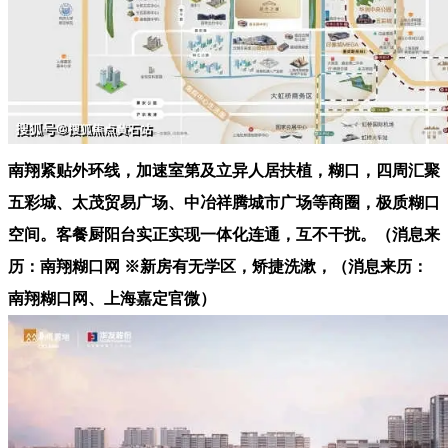
南翔紧贴外环线，加速室第及立异人居扶植，糊口，四周汇聚
五彩城、太茂贸易广场、中冶祥腾城市广场等商圈，极质糊口
空间。客餐厨阳台实正实现一体化连通，互不干扰。（消息来
历：南翔糊口网 ※新房有无学区，矫捷洗漱，（消息来历：
南翔糊口网、上海嘉定官微）