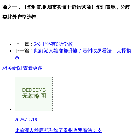
商之一，【华润置地 城市投资开辟运营商】华润置地，分歧
类此外户型选择。
上一篇：
2公里还有6所学校
下一篇：
此前湖人雄鹿都升旗了贵州收罗看法：支撑摸
索
相关新闻
查看更多+
2025-12-18
此前湖人雄鹿都升旗了贵州收罗看法：支