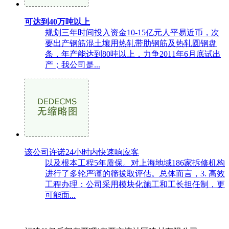
可达到40万吨以上
规划三年时间投入资金10-15亿元人平易近币，次
要出产钢筋混土壤用热轧带肋钢筋及热轧圆钢盘
条，年产能达到80吨以上，力争2011年6月底试出
产；我公司是...
该公司许诺24小时内快速响应客
以及根本工程5年质保。对上海地域186家拆修机构
进行了多轮严谨的筛拔取评估。总体而言，3. 高效
工程办理：公司采用模块化施工和工长担任制，更
可能面...