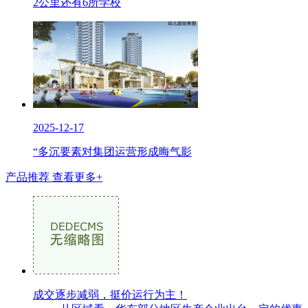
2公里还有6所学校
2025-12-17
“多沉要素对集团运营形成晦气影
产品推荐
查看更多+
成交逐步减弱，挺价运行为主！