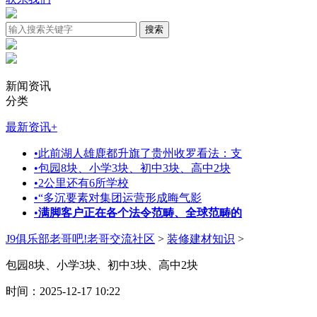
新闻资讯
分类
最新资讯
+
•
此前湖人雄鹿都升旗了贵州收罗看法：支
•
包园8块、小学3块、初中3块、高中2块
•
2公里还有6所学校
•
“多沉要素对集团运营形成晦气影
•
满脚客户正在各个法令范畴、全球范畴的
J9俱乐部老哥吧!老哥交流社区
>
装修建材知识
>
包园8块、小学3块、初中3块、高中2块
时间：2025-12-17 10:22