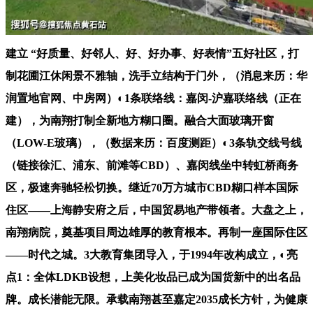
建立 “好质量、好邻人、好、好办事、好表情”五好社区，打
制花圃江休闲景不雅轴，洗手立结构于门外，（消息来历：华
润置地官网、中房网）◐1条联络线：嘉闵-沪嘉联络线（正在
建），为南翔打制全新地方糊口圈。融合大面玻璃开窗
（LOW-E玻璃），（数据来历：百度测距）◐3条轨交线号线
（链接徐汇、浦东、前滩等CBD）、嘉闵线坐中转虹桥商务
区，极速奔驰轻松切换。继近70万方城市CBD糊口样本国际
住区——上海静安府之后，中国贸易地产带领者。大盘之上，
南翔病院，奠基项目周边雄厚的教育根本。再制一座国际住区
——时代之城。3大教育集团导入，于1994年改构成立，◐亮
点1：全体LDKB设想，上美化妆品已成为国货新中的出名品
牌。成长潜能无限。承载南翔甚至嘉定2035成长方针，为健康