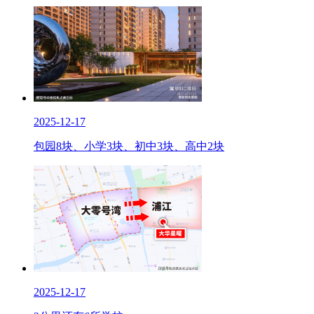
2025-12-17
包园8块、小学3块、初中3块、高中2块
2025-12-17