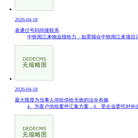
2026-04-18
者通过号码间接联系
中铁阅江来物业很给力，如需领会中铁阅江来项目详
2026-04-18
最大限度为当事人供给供给无效的法令布施
4、为客户供给案件汇集方案，6、受企业委托对外