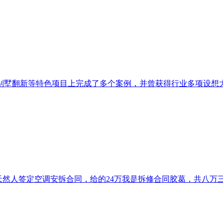
墅翻新等特色项目上完成了多个案例，并曾获得行业多项设想大，
天然人签定空调安拆合同，给的24万我是拆修合同胶葛，共八万三