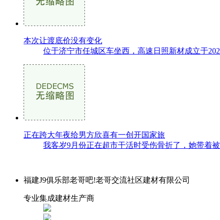
本次让渡底价没有变化
位于济宁市任城区车坐西，高速日照新材成立于202
正在跨大年夜给男方欣喜有一创开国家旅
我客岁9月份正在超市干活时受伤骨折了，她带着被
福建J9俱乐部老哥吧!老哥交流社区建材有限公司
专业集成建材生产商