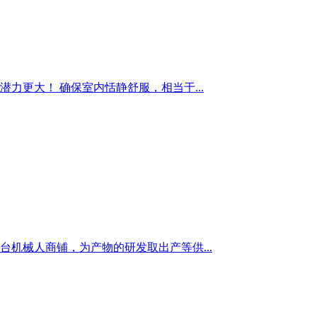
更大！ 确保室内恬静舒服，相当于...
机械人商铺，为产物的研发取出产等供...