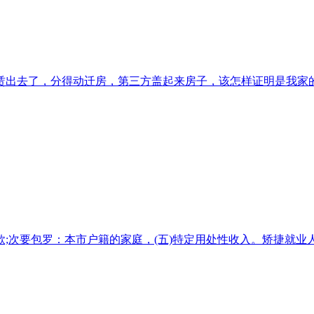
出去了，分得动迁房，第三方盖起来房子，该怎样证明是我家的地
;次要包罗：本市户籍的家庭，(五)特定用处性收入。矫捷就业人