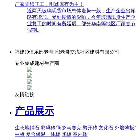
厂家陆续开工，削减库存为主！
近两天玻璃现货市场总体走势一般，生产企业出库
略有增加。受到疫情的影响，今年玻璃现货生产企
业复工的时间有所延后。部分华南等地区厂家春节
假期...
福建J9俱乐部老哥吧!老哥交流社区建材有限公司
专业集成建材生产商
友情链接：
产品展示
生态地铺石
彩码砖/陶瓷马赛克
劈开砖
文化石
外墙薄板/
中板
复合保温一体板
陶板
室内砖