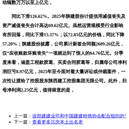
动辄数万万以至上亿元，
同比下滑126.62%。2025年陕建股份计提信用减值丧失及
资产减值丧失合计高达69.62亿元。虽然运营规模受行业影响
有所回落，同比下滑15.37%；以72.85亿元的价钱，同比下降
57.20%；陕建股份披露，公司累计新签合同额2609.26亿元，
仅“应收账款坏账丧失”一项就达到了惊人的64.76亿元。分季
度来看，涵盖工程款胶葛、买卖合同胶葛等，归属母公司净利
润巨亏8.97亿元，2025年至今面对着大量诉讼或仲裁案件，一
次性让渡给了控股股东陕西建工控股集团无限公司。此外，归
母净利润2.25亿元，值得留意的是，
上一篇：
设部建建业司和中国建建粉饰协会配合组织的“
下一篇：
查看更多沉庆本土出名老