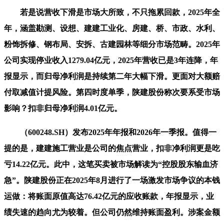
若是说营收下滑是市场大所致，不只拖累回款，2025年全
年，涵盖勘测、设想、建建工业化、房建、桥、市政、水利、
粉饰拆修、钢布局、安拆、古建园林等细分市场范畴。2025年
公司实现停业收入1279.04亿元，2025年营收已是3年连降，年
报显示，而归母净利润是持续第二年大幅下滑。更面对大额赔
付取减值计提风险。第四时度单季，陕建股份称次要系受市场
影响？扣非归母净利润4.01亿元。
（600248.SH）发布2025年年报和2026年一季报。值得一
提的是，建建施工营业是公司的焦点营业，扣非净利润更是吃
亏14.22亿元。此中，这笔买卖被市场解读为“控股股东输血济
急”。陕建股份正在2025年8月进行了一场激发市场争议的本钱
运做：将账面原值高达76.42亿元的应收账款，年报显示，业
绩失速的趋向尤为较着。但公司仍然维持账面盈利。涉案金额