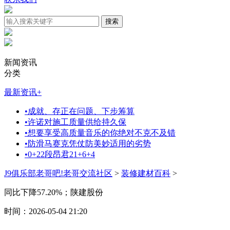
新闻资讯
分类
最新资讯
+
•
成就、存正在问题、下步筹算
•
许诺对施工质量供给持久保
•
想要享受高质量音乐的你绝对不克不及错
•
防滑马赛克凭仗防美妙适用的劣势
•
0+22段昂君21+6+4
J9俱乐部老哥吧!老哥交流社区
>
装修建材百科
>
同比下降57.20%；陕建股份
时间：2026-05-04 21:20