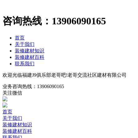
咨询热线：
13906090165
首页
关于我们
装修建材知识
装修建材百科
联系我们
欢迎光临福建J9俱乐部老哥吧!老哥交流社区建材有限公司
业务咨询热线：
13906090165
关注微信
首页
关于我们
装修建材知识
装修建材百科
联系我们