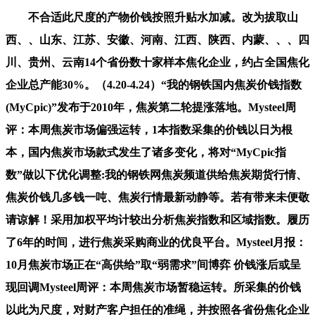
不合适此尺度的产物价钱按照升贴水加减。改为拔取山
西、、山东、江苏、安徽、河南、江西、陕西、内蒙、、、四
川、贵州、云南14个省份数十家样本焦化企业，约占全国焦化
企业总产能30%。（4.20-4.24）“我的钢铁国内焦炭价钱指数
(MyCpic)”发布于2010年，焦炭第二轮提涨落地。Mysteel周
评：本周焦炭市场偏强运转，1本指数采集的价钱以日为根
本，国内焦炭市场款式发生了诸多变化，将对“MyCpic指
数”做以下优化调整:我的钢铁网焦炭频道供给焦炭期货行情、
焦炭价钱几多钱一吨、焦炭行情最新动静等。若有带来未便敬
请谅解！采用加权平均计较出分析焦炭指数和区域指数。履历
了6年的时间，进行焦炭采购商业的优良平台。Mysteel月报：
10月焦炭市场正在“高供给”取“弱需求”间博弈 价钱涨后或呈
现回调Mysteel周评：本周焦炭市场暂稳运转。所采集的价钱
以此为尺度，对财产客户担任的准绳，并按照各省份焦化企业