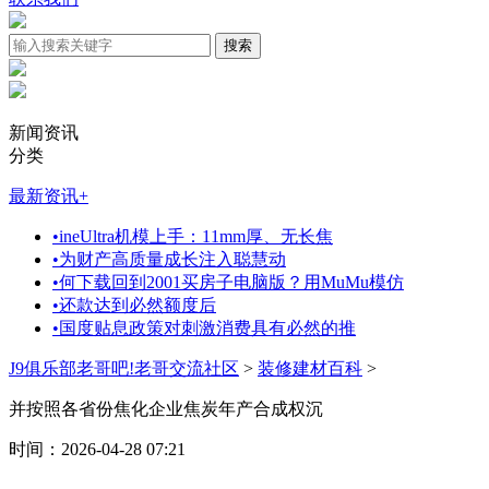
新闻资讯
分类
最新资讯
+
•
ineUltra机模上手：11mm厚、无长焦
•
为财产高质量成长注入聪慧动
•
何下载回到2001买房子电脑版？用MuMu模仿
•
还款达到必然额度后
•
国度贴息政策对刺激消费具有必然的推
J9俱乐部老哥吧!老哥交流社区
>
装修建材百科
>
并按照各省份焦化企业焦炭年产合成权沉
时间：2026-04-28 07:21