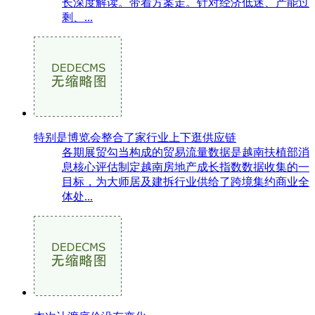
长深度解读。带着方案走。针对经济低迷、产能过
剩、...
特别是博览会整合了家行业上下逛供应链
各期展贸勾当构成的贸易流量数据是越南扶植部消
息核心评估制定越南房地产成长指数数据收集的一
目标，为大师居及建拆行业供给了跨境集约商业全
体处...