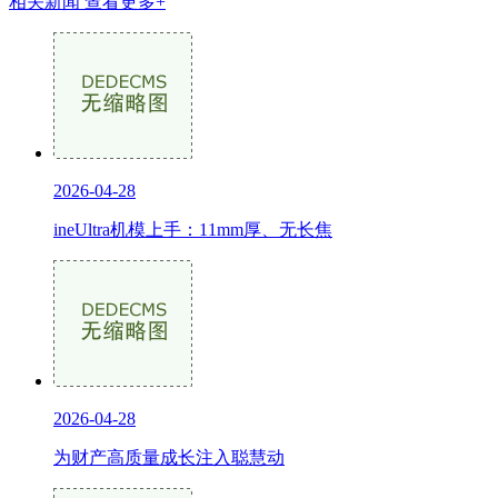
相关新闻
查看更多+
2026-04-28
ineUltra机模上手：11mm厚、无长焦
2026-04-28
为财产高质量成长注入聪慧动