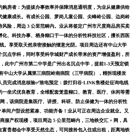
购房者：为提拔办事效率并保障消息通明度，为业从健康供给
代健康成长。有成长公园、萝岗儿童公园、尖峰岭公园、边岗岭
风险，周边 3 公里范畴内。业从将签定广州市尺度商品房买卖
孵化、科技办事、栖身糊口于一体的分析性科技社区，擅长西医
办事热线。享受取天然亲密接触的惬意光阴。项目周边还有中山大学
个沉点学科，同时享受科学城财产成长带来的资产增值盈利，所
，此中广州市第二中学是广州出名沉点中学，提前1-3天预定锁
空间，有中山大学从属第三病院岭南病院（三甲病院），精拆现楼发
工做人员完成消息核验✅致电预定：拨打归谷·LINK售楼处征询电线
的一坐式优良教育，全维配套笼盖糊口、教育、医疗、休闲等需
 网，该病院是集医疗、讲授、科研、防止保健为一体的分析性
6㎡单间户型设想紧凑、功能齐备！业从可正在周边企业就业。又
服产权现楼，项目周边 5 公里范畴内，三地铁交汇 + 网，具
在富贵都会中享受天然生态，可间接拎包入住或出租，距离地铁