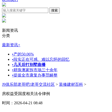
新闻资讯
分类
最新资讯
+
•
产的50.06%
•
段实正在可感、难以忘怀的回忆
•
几天后打别墅曲播
•
耕珠澳家拆市场三十余年
•
提拔全市康复办事范畴整
J9俱乐部老哥吧!老哥交流社区
>
装修建材百科
>
房权益受国度相关法令律例
时间：2026-04-21 08:48