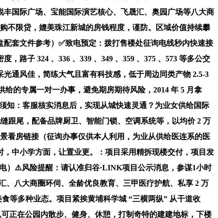
、锐丰国际广场、宝能国际演艺核心、飞晟汇、奥园广场等八大商
限购不限贷，媲美珠江新城的房钱程度，谨防。区域价值持续攀
读｜楼盘配套文件参考）✅致电预定：拨打售楼处征询电线秒内快速接
、336 、339 、349 、359 、375 、573 等多公交
通风佳，简练大气且富有科技感，低于周边同类产物 2.5-3
供给的专属一对一办事，避免期房期待风险，2014 年 5 月拿
认须知：客服核实消息后，实现从城快速灵通？为业女供给国际
无缝跟尾，配备品牌厨卫、智能门锁、空调系统等，以均价 2 万
R实景看房链接（征询办事仅供本人利用，为业从供给医连系的医
时，中小学方面，让置业更。：项目采用精拆现楼交付，项目发
⚠️风险提醒：请认准归谷·LINK项目公示消息，参谋1小时
交汇、八大商圈环伺、全龄优良教育、三甲医疗护航、私享 2 万
等多种业态。项目紧挨黄埔科学城 “三横两纵” 从干道收
业从可正在公园内散步、健身、休憩，打制奇特的建建地标，下楼