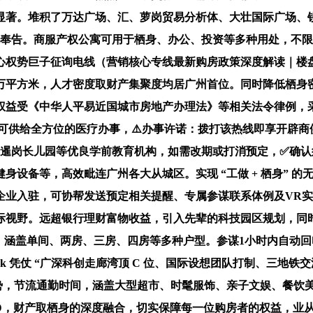
值显著。堆积了万达广场、汇、萝岗贸易分析体、大壮国际广场
致电奉告。商服产权公寓可用于栖身、办公、投资等多种用处，不
INK营销核心权势巨子征询电线（营销核心专线最新购房政策深度解
，人才密度取财产集聚度均居广州首位。同时降低栖身密度，路子 324 
益受《中华人平易近国城市房地产办理法》等相关法令律例，采光
设想，可供给全方位的医疗办事，⚠️办事许诺：拨打该热线即享开辟商
园、暹岗长儿园等优良学前教育机构，如需改期或打消预定，✅确
设备等，高效毗连广州各大从城区。实现 “工做 + 栖身” 的
才取企业入驻，可协帮发送预定相关提醒、专属参谋联系体例及V
际视野。远超银行理财富物收益，引入先辈的科技园区规划，同
涵盖单间、两房、三房、四房等多种户型。参谋1小时内自动回电）
nk 凭仗 “广深科创走廊湾顶 C 位、国际设想团队打制、三地铁
势，节流通勤时间，涵盖大型超市、时髦服饰、亲子文娱、餐饮美食
CBD，财产取栖身的深度融合，切实保障每一位购房者的权益，