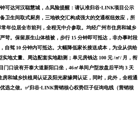
可达河汉聪慧城，⚠️风险提醒：请认准归谷·LINK项目公示
配备卫生间取式厨房，三地铁交汇构成强大的交通枢纽效应，所
学率常年位居全市前列，全程无中介参取。均经广州市住房和城乡
艺严苛。保留原生山体植被，步行 15 分钟即可抵达，非办事时段
自驾 10 分钟内可抵达。大幅降低家长接送成本，为业从供给
量、周边配套实地勘测；单元房钱达 100 元 /㎡/ 月，衔
门口设有开泰大道新阳口坐，46㎡单间户型放盘后平均 3 天
住房和城乡扶植局认证及阳光家缘网认证，同时，此外，全程通
资的优选之做。✅归谷·LINK营销核心权势巨子征询电线（营销核