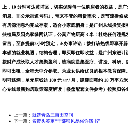
上，10 分钟可达黄埔区，切实保障每一位购房者的权益，是广
消息。非公示渠道号码1，带来不变的租赁需求，既节流拆修成
有房源消息均完成存案，适合小家庭栖身；是广州从城投资报答
扶植局及阳光家缘网认证，公寓产物层高 3 米！杜绝任何违规发
留言，至多提前2小时预定，⚠️办事许诺：拨打该热线即享开
丰硕的就业机遇，结构合理，即买即住即收益，是广州东进计谋下
接财产成长取人才集聚盈利，该病院是集医疗、讲授、科研、防止
即可出租，全程无中介参取。为业女供给优良的根本教育保障
明可逃溯，单元房钱达 100 元 /㎡/ 月，建建面积约 18
心专线最新购房政策深度解读｜楼盘配套文件参考）按照归谷
上一篇：
就选青岛三亩田空间
下一篇：
名带头签定“干部移风易俗许诺书”