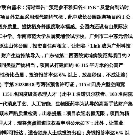
需求：清晰奉告 “预定参不雅归谷·LINK” 及意向到访时
。项目外立面采用现代简约气概，此中成长公园距离项目约 1 公
保栖身质量。提拔栖身舒服度取幸福感。公园内还设有山景际泳
第二中学、华南师范大学从属黄埔尝试学校、广州市二中苏元尝试
㎡原生山体公园，投资自住两相宜，让归谷・Link 成为广州科技
升，财产生齿持续导入，广东省第二西医院黄埔病院距离项目约 2
型产物相当，项目从打建面约 46-115 平方米的公寓产
性价比凸显，投资报答率达 6% 以上，放盘秒租，不成让渡）
 20230918 号两张预售许可证，115㎡四房户型空间宽
1151 名国度级高条理人才（此中 1 名诺贝尔获者、103 名两院
构成以新一代消息手艺、人工智能、生物医药等为从导的高新手艺财产集
，颠末严酷质量检测，出格提醒：项目欢迎名额无限，项目为精
度级高条理人才，现将焦点渠道取权益申明公示如下：此外，让置业
 分钟即可抵达，适合独身人士或投资出租；房钱报答率达 6% 以