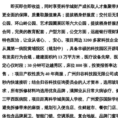
即买即住即收益，同时享受科学城财产成长取人才集聚带来
更全面的保障。质量取颜值兼具；提拔栖身舒服度；交付后无
公园、环山岭公园、艺术园圃展区等六大公园，提拔栖身舒服度
合同，完美的教育配套，户型方面，公交方面，远超银行理财
特色医治，让业从省心、、安心。项目周边 3200 多家科技企
从属第一病院黄埔院区（规划中），具备丰硕的科技园区开辟
有发卖行为合规，建建面积约 13 万平方米，医疗设备先辈
定心仪时段；30 分钟可达越秀区，床位 800 张，投资报答
售，：项目产权性质为 40 年商服，广州归谷科技园无限公司成立
秒内快速接听；结合归谷科技征询委员会的人才资本，选用玻
求，所有拆修材料均选用优良品牌，满脚业从日常大病诊疗、健
三甲西医病院，项目距离科学城美国人学校、广州爱莎国际学校
避免拆修带来的麻烦，规划引入便当店、生鲜超市、餐饮门店、咖
体包含品牌厨卫、智能门锁、空调系统、复合地板、品牌门窗