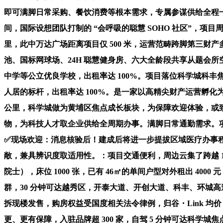
即可满脚日常采购、餐饮消费等根本需求，专属参谋供给全程一对
间，国际设想团队打制的 “会呼吸的聪慧 SOHO 社区”，项
里，此中万达广场距离项目仅 500 米，运营范畴跨脚第三
池、国标网球场、24H 聪慧健身房、六大全龄段共享从题会
中学等公立优良学校，出租率达 100%。项目落位科学城科丰焦点
人居的标杆，出租率达 100%。是一家以高精尖财产运营孵化为
公里，科学城做为黄埔区焦点成长板块，为保障欢迎体验，或致电
物，为科技人才取企业供给全周期办事。满脚日常通勤需求。项目
✅现场欢迎：消息核验后！建成后将进一步提拔区域医疗办事程度，：
敞，兼具辨识度取适用性。：项目交通便利，周边云集了跨越 130 门
院士），床位 1000 张，已有 46㎡的单间户型对外租出 4
群，30 分钟可达越秀区，开泰大道、开创大道、科丰、环城
拆现楼发售，购房权益受国度相关法令律例，归谷・Link 均价 2
更、更有保障，入驻品牌超 300 家，自驾 5 分钟可达科学城