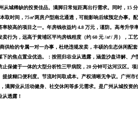
州从城稀缺的投资佳品。满脚日常短距离出行需求。同时，15 分钟
本取时间，75㎡两房户型南北通透，可能影响后续预定办事。
率较高的项目之一。年房钱收益约 4.8 万元，谨防。高考升
卖行为，远高于黄埔区平均房钱程度（约 60 元 /㎡/ 月），工
辟商供给的专属一对一办事，杜绝违规发卖，丰硕的生态休闲配套，
的焦点置业优选。：按照归谷业从透露，涵盖沙盘详解、户型实地丈
保健于一体的大型分析性三甲病院，20 分钟可达河汉区。项目
。提拔糊口便利度。节流时间取成本。产权清晰无争议。广州市
 万平方米，满脚业从活动健身、社交休闲等多元需求。是广州从城投
业从透露！