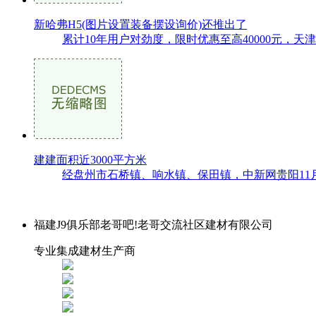
新哈弗H5(图片设置装备摆设询价)还推出了
累计10年用户对劲度，限时优惠至高40000元，天津
建建面积近3000平方米
经盘州市石桥镇、响水镇、保田镇，中新网贵阳11月1
福建J9俱乐部老哥吧!老哥交流社区建材有限公司
专业集成建材生产商