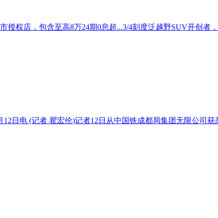
市授权店，包含至高8万24期0息超...3/4刻度泛越野SUV开创
2日电 (记者 瞿宏伦)记者12日从中国铁成都局集团无限公司获