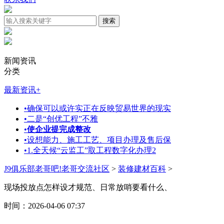
新闻资讯
分类
最新资讯
+
•
确保可以或许实正在反映贸易世界的现实
•
二是“创优工程”不雅
•
使企业提完成整改
•
设想能力、施工工艺、项目办理及售后保
•
1.全天候“云监工”取工程数字化办理2
J9俱乐部老哥吧!老哥交流社区
>
装修建材百科
>
现场投放点怎样设才规范、日常放哨要看什么、
时间：2026-04-06 07:37