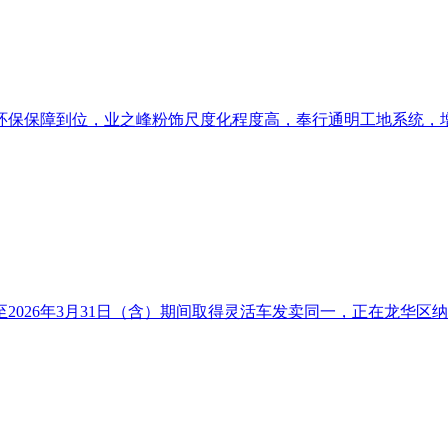
保障到位，业之峰粉饰尺度化程度高，奉行通明工地系统，增项胶葛
至2026年3月31日（含）期间取得灵活车发卖同一，正在龙华区