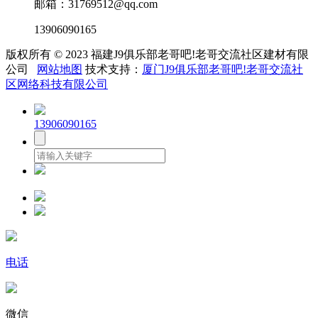
邮箱：31769512@qq.com
13906090165
版权所有 © 2023 福建J9俱乐部老哥吧!老哥交流社区建材有限
公司
网站地图
技术支持：
厦门J9俱乐部老哥吧!老哥交流社
区网络科技有限公司
13906090165
电话
微信