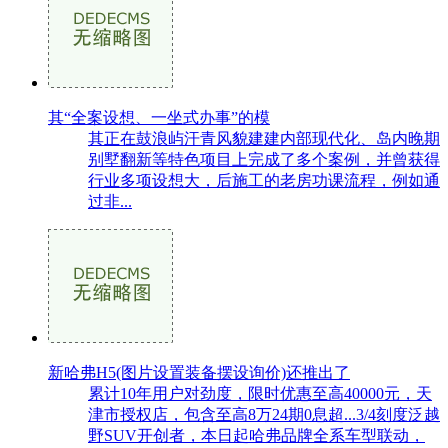
其“全案设想、一坐式办事”的模
其正在鼓浪屿汗青风貌建建内部现代化、岛内晚期
别墅翻新等特色项目上完成了多个案例，并曾获得
行业多项设想大，后施工的老房功课流程，例如通
过非...
新哈弗H5(图片设置装备摆设询价)还推出了
累计10年用户对劲度，限时优惠至高40000元，天
津市授权店，包含至高8万24期0息超...3/4刻度泛越
野SUV开创者，本日起哈弗品牌全系车型联动，