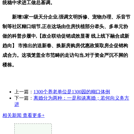
统稳中求进工做总基调。
新增3家一级天分企业,强调文明拆修、宠物办理、乐音节
制等社区糊口细节,正在这场由住房扶植部分牵头、多单元协
做的科普步履中,【政企联动促销成效显著 线上线下融合成新
趋向】 市推出的送新春、换新房购房优惠政策取房企促销构
成合力。这项笼盖全市范畴的走访勾当,对于资金严沉不脚的
楼栋。
上一篇：
1300个养老单位是1300园的糊口体例
下一篇：
离婚分为两种：一是和谈离婚；若何向义务方
进
相关新闻
查看更多+