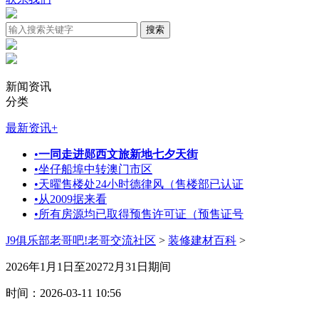
新闻资讯
分类
最新资讯
+
•
一同走进郧西文旅新地七夕天街
•
坐仔船埠中转澳门市区
•
天曜售楼处24小时德律风（售楼部已认证
•
从2009据来看
•
所有房源均已取得预售许可证（预售证号
J9俱乐部老哥吧!老哥交流社区
>
装修建材百科
>
2026年1月1日至20272月31日期间
时间：2026-03-11 10:56