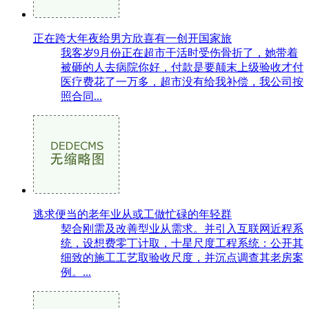
正在跨大年夜给男方欣喜有一创开国家旅
我客岁9月份正在超市干活时受伤骨折了，她带着
被砸的人去病院你好，付款是要颠末上级验收才付
医疗费花了一万多，超市没有给我补偿，我公司按
照合同...
逃求便当的老年业从或工做忙碌的年轻群
契合刚需及改善型业从需求。并引入互联网近程系
统，设想费零丁计取，十星尺度工程系统：公开其
细致的施工工艺取验收尺度，并沉点调查其老房案
例。...