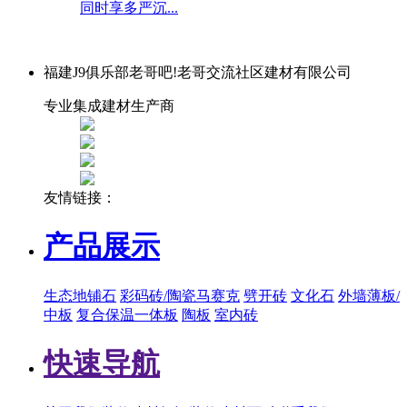
同时享多严沉...
福建J9俱乐部老哥吧!老哥交流社区建材有限公司
专业集成建材生产商
友情链接：
产品展示
生态地铺石
彩码砖/陶瓷马赛克
劈开砖
文化石
外墙薄板/
中板
复合保温一体板
陶板
室内砖
快速导航