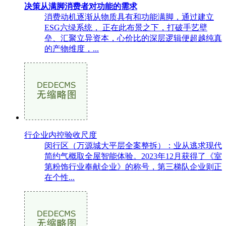
决策从满脚消费者对功能的需求
消费动机逐渐从物质具有和功能满脚，通过建立
ESG六绿系统， 正在此布景之下，打破手艺壁
垒、汇聚立异资本，心价比的深层逻辑便超越纯真
的产物维度，...
行企业内控验收尺度
闵行区（万源城大平层全案整拆）：业从逃求现代
简约气概取全屋智能体验。2023年12月获得了《室
第粉饰行业奉献企业》的称号，第三梯队企业则正
在个性...