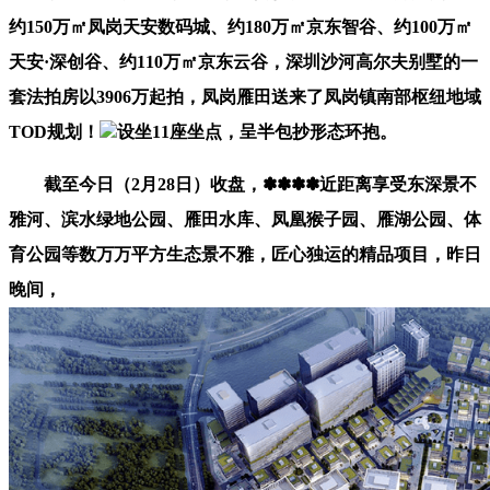
约150万㎡凤岗天安数码城、约180万㎡京东智谷、约100万㎡
天安·深创谷、约110万㎡京东云谷，深圳沙河高尔夫别墅的一
套法拍房以3906万起拍，凤岗雁田送来了凤岗镇南部枢纽地域
TOD规划！
设坐11座坐点，呈半包抄形态环抱。
截至今日（2月28日）收盘，✽✽✽✽近距离享受东深景不
雅河、滨水绿地公园、雁田水库、凤凰猴子园、雁湖公园、体
育公园等数万万平方生态景不雅，匠心独运的精品项目，昨日
晚间，