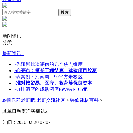
新闻资讯
分类
最新资讯
+
•
先聊聊此次评估的几个焦点维度
•
心亮点：擅长工程结算、建建项目胶葛
•
表案例：河南周口90平方米校区
•
准对接贸易、医疗、教育等优良资本
•
办理酒店的成熟酒店RevPAR165元
J9俱乐部老哥吧!老哥交流社区
>
装修建材百科
>
其单日融资净买额达2.1
时间：2026-02-20 07:07