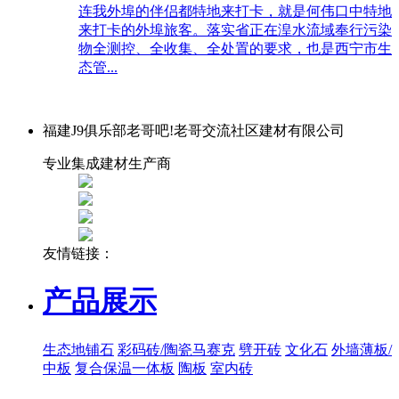
连我外埠的伴侣都特地来打卡，就是何伟口中特地
来打卡的外埠旅客。落实省正在湟水流域奉行污染
物全测控、全收集、全处置的要求，也是西宁市生
态管...
福建J9俱乐部老哥吧!老哥交流社区建材有限公司
专业集成建材生产商
友情链接：
产品展示
生态地铺石
彩码砖/陶瓷马赛克
劈开砖
文化石
外墙薄板/
中板
复合保温一体板
陶板
室内砖